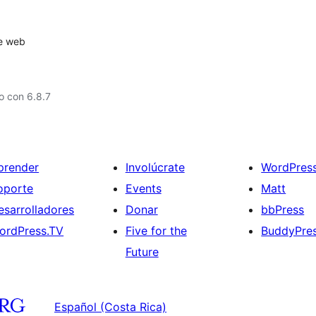
te web
o con 6.8.7
prender
Involúcrate
WordPres
oporte
Events
Matt
esarrolladores
Donar
bbPress
ordPress.TV
Five for the
BuddyPre
Future
Español (Costa Rica)