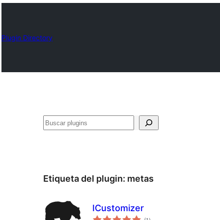
Plugin Directory
Buscar
Etiqueta del plugin:
metas
ICustomizer
total