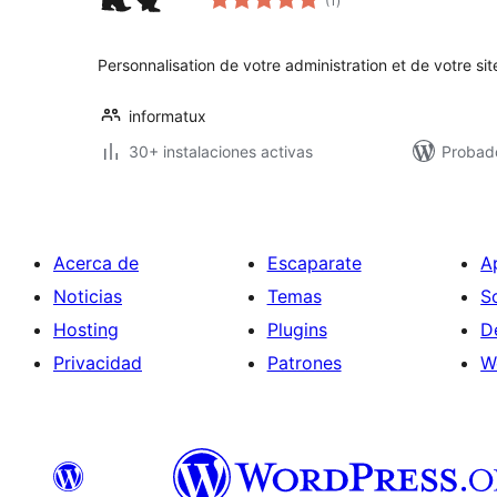
(1
)
de
valoraciones
Personnalisation de votre administration et de votre si
informatux
30+ instalaciones activas
Probad
Acerca de
Escaparate
A
Noticias
Temas
S
Hosting
Plugins
D
Privacidad
Patrones
W