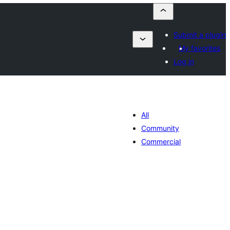
Submit a plugin
My favorites
Log in
All
Community
Commercial