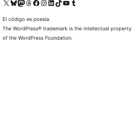
Visit our X (formerly Twitter) account
Visit our Bluesky account
Visita nuestra cuenta de Twitter
Visit our Threads account
Visita nuestra página de Facebook
Visite nuestra cuenta de Instagram
Visit our LinkedIn account
Visit our TikTok account
Visit our YouTube channel
Visit our Tumblr account
El código es poesía.
The WordPress® trademark is the intellectual property
of the WordPress Foundation.