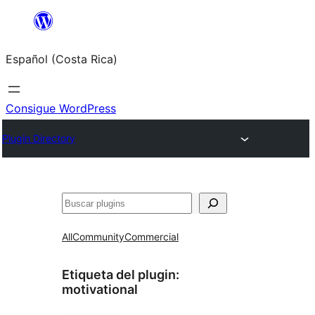
Saltar
al
Español (Costa Rica)
contenido
Consigue WordPress
Plugin Directory
Buscar
All
Community
Commercial
Etiqueta del plugin:
motivational