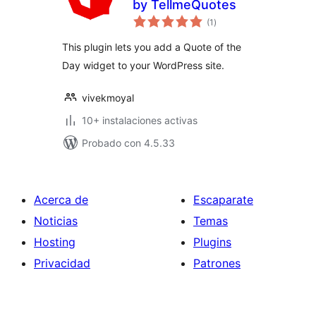
by TellmeQuotes
total
(1
)
de
valoraciones
This plugin lets you add a Quote of the
Day widget to your WordPress site.
vivekmoyal
10+ instalaciones activas
Probado con 4.5.33
Acerca de
Escaparate
Noticias
Temas
Hosting
Plugins
Privacidad
Patrones