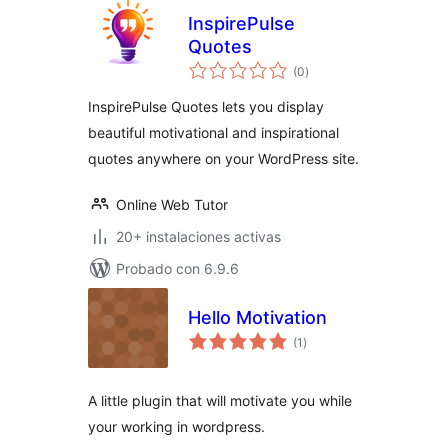
InspirePulse
Quotes
total
(0
)
de
valoraciones
InspirePulse Quotes lets you display
beautiful motivational and inspirational
quotes anywhere on your WordPress site.
Online Web Tutor
20+ instalaciones activas
Probado con 6.9.6
Hello Motivation
total
(1
)
de
valoraciones
A little plugin that will motivate you while
your working in wordpress.