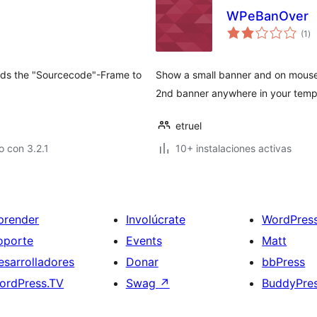
WPeBanOver
to
(1
)
de
va
nds the "Sourcecode"-Frame to
Show a small banner and on mouse e
2nd banner anywhere in your templ
etruel
 con 3.2.1
10+ instalaciones activas
prender
Involúcrate
WordPres
oporte
Events
Matt
esarrolladores
Donar
bbPress
ordPress.TV
Swag
↗
BuddyPre