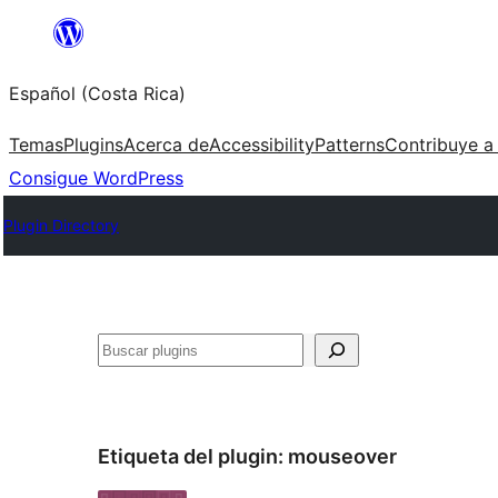
Saltar
al
Español (Costa Rica)
contenido
Temas
Plugins
Acerca de
Accessibility
Patterns
Contribuye a
Consigue WordPress
Plugin Directory
Buscar
Etiqueta del plugin:
mouseover