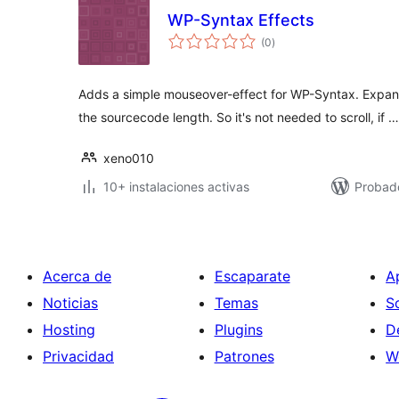
WP-Syntax Effects
total
(0
)
de
valoraciones
Adds a simple mouseover-effect for WP-Syntax. Expa
the sourcecode length. So it's not needed to scroll, if …
xeno010
10+ instalaciones activas
Probado
Acerca de
Escaparate
A
Noticias
Temas
S
Hosting
Plugins
D
Privacidad
Patrones
W