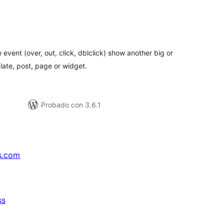
tal
loraciones
vent (over, out, click, dblclick) show another big or
ate, post, page or widget.
Probado con 3.6.1
s.com
ss