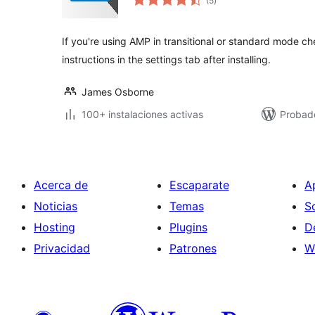
(5
)
de
valoraciones
If you're using AMP in transitional or standard mode ch
instructions in the settings tab after installing.
James Osborne
100+ instalaciones activas
Probad
Acerca de
Escaparate
A
Noticias
Temas
S
Hosting
Plugins
D
Privacidad
Patrones
W