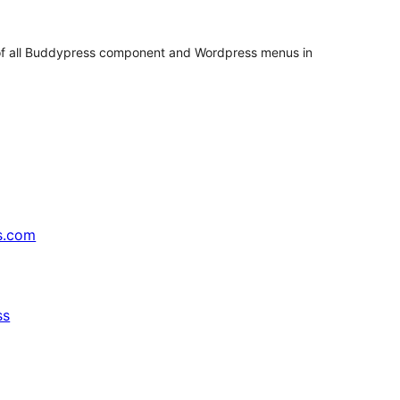
e
loraciones
of all Buddypress component and Wordpress menus in
s.com
ss