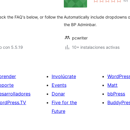
(0
)
d
va
eck the FAQ's below, or follow the
Automatically include dropdowns 
the BP Adminbar.
pcwriter
o con 5.5.19
10+ instalaciones activas
prender
Involúcrate
WordPres
oporte
Events
Matt
esarrolladores
Donar
bbPress
ordPress.TV
Five for the
BuddyPre
Future