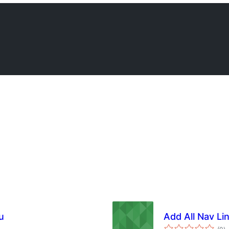
u
Add All Nav Li
to