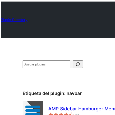
Plugin Directory
Buscar
Etiqueta del plugin:
navbar
AMP Sidebar Hamburger Men
total