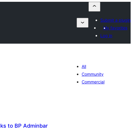
Submit a plugin
My favorites
Log in
All
Community
Commercial
nks to BP Adminbar
tal