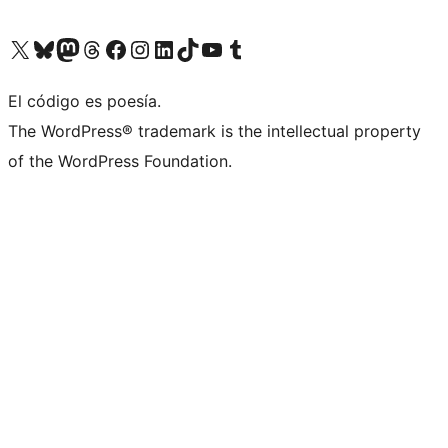
Visit our X (formerly Twitter) account
Visit our Bluesky account
Visita nuestra cuenta de Twitter
Visit our Threads account
Visita nuestra página de Facebook
Visite nuestra cuenta de Instagram
Visit our LinkedIn account
Visit our TikTok account
Visit our YouTube channel
Visit our Tumblr account
El código es poesía.
The WordPress® trademark is the intellectual property
of the WordPress Foundation.