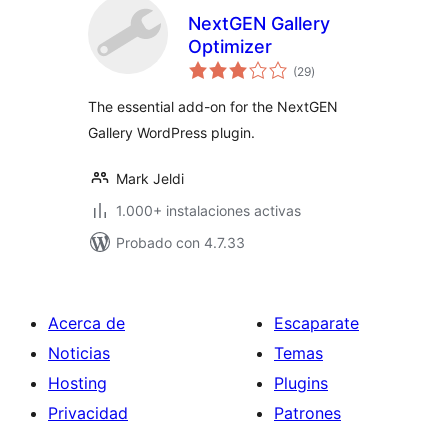
NextGEN Gallery
Optimizer
total
(29
)
de
valoraciones
The essential add-on for the NextGEN
Gallery WordPress plugin.
Mark Jeldi
1.000+ instalaciones activas
Probado con 4.7.33
Acerca de
Escaparate
Noticias
Temas
Hosting
Plugins
Privacidad
Patrones