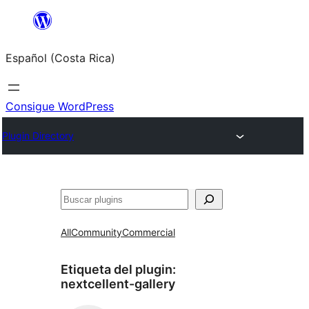
Saltar
al
Español (Costa Rica)
contenido
Consigue WordPress
Plugin Directory
Buscar
All
Community
Commercial
Etiqueta del plugin:
nextcellent-gallery