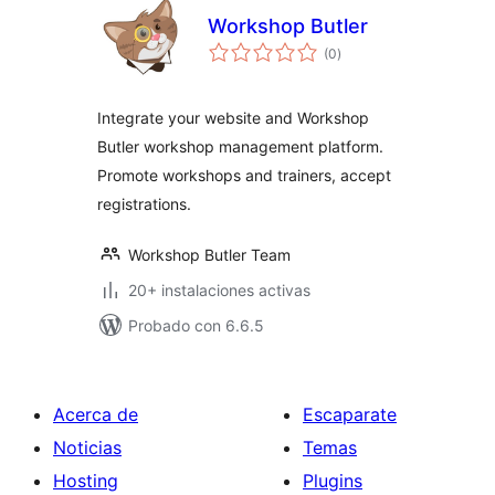
Workshop Butler
total
(0
)
de
valoraciones
Integrate your website and Workshop
Butler workshop management platform.
Promote workshops and trainers, accept
registrations.
Workshop Butler Team
20+ instalaciones activas
Probado con 6.6.5
Acerca de
Escaparate
Noticias
Temas
Hosting
Plugins