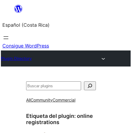
Saltar
al
Español (Costa Rica)
contenido
Consigue WordPress
Plugin Directory
Buscar
All
Community
Commercial
Etiqueta del plugin:
online
registrations