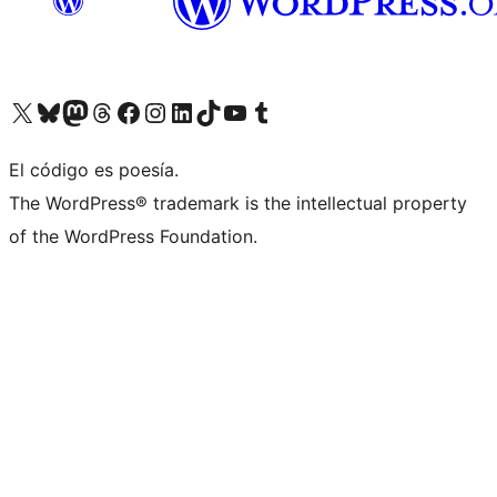
Visit our X (formerly Twitter) account
Visit our Bluesky account
Visita nuestra cuenta de Twitter
Visit our Threads account
Visita nuestra página de Facebook
Visite nuestra cuenta de Instagram
Visit our LinkedIn account
Visit our TikTok account
Visit our YouTube channel
Visit our Tumblr account
El código es poesía.
The WordPress® trademark is the intellectual property
of the WordPress Foundation.