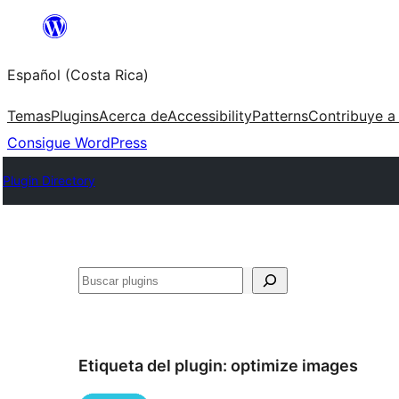
Saltar
al
Español (Costa Rica)
contenido
Temas
Plugins
Acerca de
Accessibility
Patterns
Contribuye a
Consigue WordPress
Plugin Directory
Buscar
Etiqueta del plugin:
optimize images