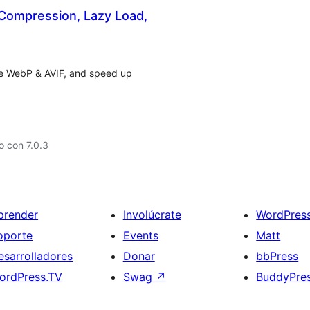
Compression, Lazy Load,
ve WebP & AVIF, and speed up
 con 7.0.3
prender
Involúcrate
WordPres
oporte
Events
Matt
esarrolladores
Donar
bbPress
ordPress.TV
Swag
↗
BuddyPre