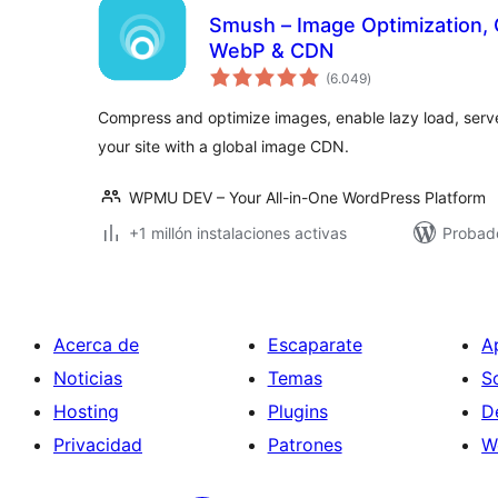
Smush – Image Optimization, 
WebP & CDN
total
(6.049
)
de
valoraciones
Compress and optimize images, enable lazy load, ser
your site with a global image CDN.
WPMU DEV – Your All-in-One WordPress Platform
+1 millón instalaciones activas
Probado
Acerca de
Escaparate
A
Noticias
Temas
S
Hosting
Plugins
D
Privacidad
Patrones
W