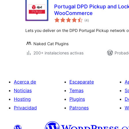
Portugal DPD Pickup and Lock
WooCommerce
total
(4
)
de
valoraciones
Lets you deliver on the DPD Portugal Pickup network of
Naked Cat Plugins
200+ instalaciones activas
Probado
Acerca de
Escaparate
A
Noticias
Temas
S
Hosting
Plugins
D
Privacidad
Patrones
W