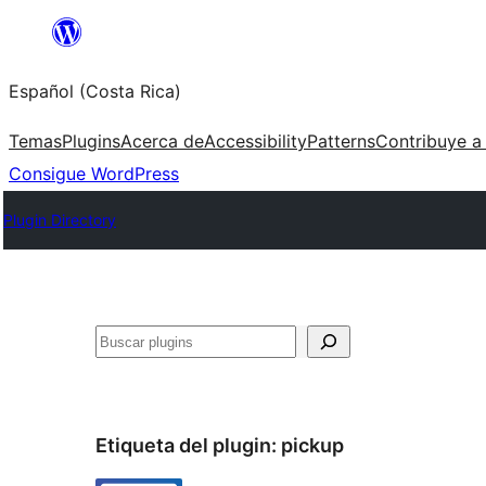
Saltar
al
Español (Costa Rica)
contenido
Temas
Plugins
Acerca de
Accessibility
Patterns
Contribuye a
Consigue WordPress
Plugin Directory
Buscar
Etiqueta del plugin:
pickup