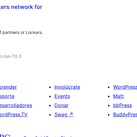
ers network for
 partners or Lockers.
 con 7.0.3
prender
Involúcrate
WordPres
oporte
Events
Matt
esarrolladores
Donar
bbPress
ordPress.TV
Swag
↗
BuddyPre