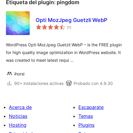
Etiqueta del plugin:
pingdom
Opti MozJpeg Guetzli WebP
total
(7
)
de
valoraciones
WordPress Opti MozJpeg Guetzli WebP – is the FREE plugin
for high quality image optimization in WordPress website. It
was created to meet latest requi …
ihorsl
90+ instalaciones activas
Probado con 4.9.30
Acerca de
Escaparate
Noticias
Temas
Hosting
Plugins