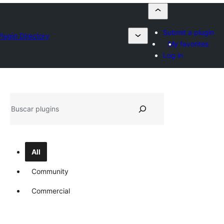
Submit a plugin
Plugin Directory
My favorites
Log in
Buscar
All
Community
Commercial