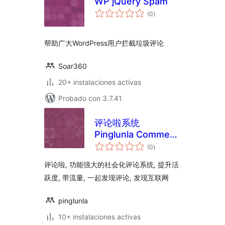
WP jQuery Spam
total
(0
)
de
valoraciones
帮助广大WordPress用户拦截垃圾评论
Soar360
20+ instalaciones activas
Probado con 3.7.41
评论啦系统
Pinglunla Comment
total
System
(0
)
de
valoraciones
评论啦, 功能强大的社会化评论系统, 提升活
跃度, 带流量, 一起发现评论, 发现互联网
pinglunla
10+ instalaciones activas