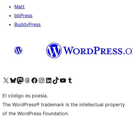
Matt
bbPress
BuddyPress
Visit our X (formerly Twitter) account
Visit our Bluesky account
Visita nuestra cuenta de Twitter
Visit our Threads account
Visita nuestra página de Facebook
Visite nuestra cuenta de Instagram
Visit our LinkedIn account
Visit our TikTok account
Visit our YouTube channel
Visit our Tumblr account
El código es poesía.
The WordPress® trademark is the intellectual property
of the WordPress Foundation.