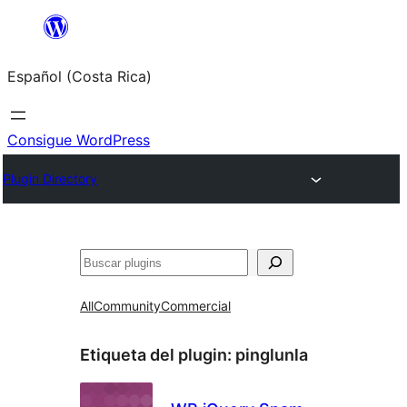
Saltar
al
Español (Costa Rica)
contenido
Consigue WordPress
Plugin Directory
Buscar
All
Community
Commercial
Etiqueta del plugin:
pinglunla