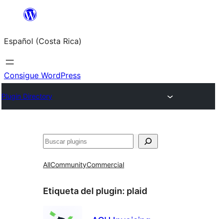
Saltar
al
Español (Costa Rica)
contenido
Consigue WordPress
Plugin Directory
Buscar
All
Community
Commercial
Etiqueta del plugin:
plaid