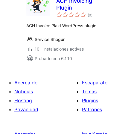
ACH Invoicing
Plugin
total
(0
)
de
valoraciones
ACH Invoice Plaid WordPress plugin
Service Shogun
10+ instalaciones activas
Probado con 6.1.10
Acerca de
Escaparate
Noticias
Temas
Hosting
Plugins
Privacidad
Patrones