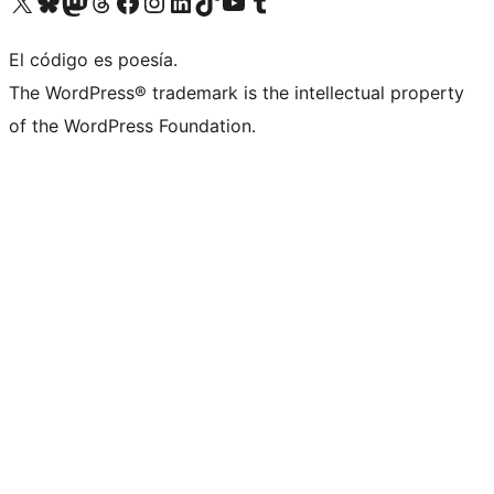
Visit our X (formerly Twitter) account
Visit our Bluesky account
Visita nuestra cuenta de Twitter
Visit our Threads account
Visita nuestra página de Facebook
Visite nuestra cuenta de Instagram
Visit our LinkedIn account
Visit our TikTok account
Visit our YouTube channel
Visit our Tumblr account
El código es poesía.
The WordPress® trademark is the intellectual property
of the WordPress Foundation.