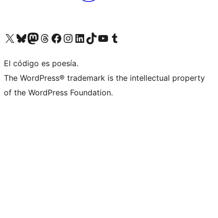
Visit our X (formerly Twitter) account
Visit our Bluesky account
Visita nuestra cuenta de Twitter
Visit our Threads account
Visita nuestra página de Facebook
Visite nuestra cuenta de Instagram
Visit our LinkedIn account
Visit our TikTok account
Visit our YouTube channel
Visit our Tumblr account
El código es poesía.
The WordPress® trademark is the intellectual property
of the WordPress Foundation.