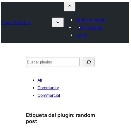
Submit a plugin
Plugin Directory
My favorites
Log in
Buscar
All
Community
Commercial
Etiqueta del plugin:
random
post