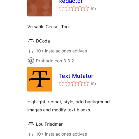
Redactor
total
(0
)
de
valoraciones
Versatile Censor Tool
DCoda
10+ instalaciones activas
Probado con 3.3.2
Text Mutator
total
(0
)
de
valoraciones
Highlight, redact, style, add background
images and modify text blocks.
Lou Friedman
10+ instalaciones activas