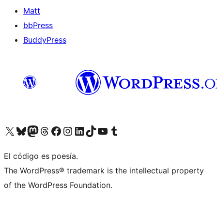
Matt
bbPress
BuddyPress
Visit our X (formerly Twitter) account
Visit our Bluesky account
Visita nuestra cuenta de Twitter
Visit our Threads account
Visita nuestra página de Facebook
Visite nuestra cuenta de Instagram
Visit our LinkedIn account
Visit our TikTok account
Visit our YouTube channel
Visit our Tumblr account
El código es poesía.
The WordPress® trademark is the intellectual property
of the WordPress Foundation.