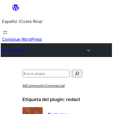
Saltar
al
Español (Costa Rica)
contenido
Consigue WordPress
Plugin Directory
Buscar
All
Community
Commercial
Etiqueta del plugin:
redact