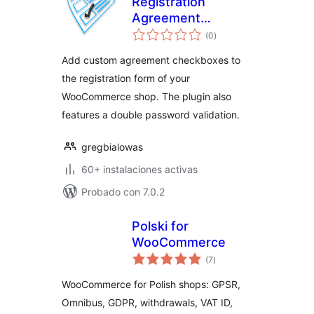
Registration
Agreement
total
Checkboxes and/or
(0
)
de
valoraciones
RODO Agreements
Add custom agreement checkboxes to
the registration form of your
WooCommerce shop. The plugin also
features a double password validation.
gregbialowas
60+ instalaciones activas
Probado con 7.0.2
Polski for
WooCommerce
total
(7
)
de
valoraciones
WooCommerce for Polish shops: GPSR,
Omnibus, GDPR, withdrawals, VAT ID,