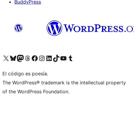
BuddyPress
Visit our X (formerly Twitter) account
Visit our Bluesky account
Visita nuestra cuenta de Twitter
Visit our Threads account
Visita nuestra página de Facebook
Visite nuestra cuenta de Instagram
Visit our LinkedIn account
Visit our TikTok account
Visit our YouTube channel
Visit our Tumblr account
El código es poesía.
The WordPress® trademark is the intellectual property
of the WordPress Foundation.