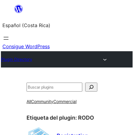
Saltar
al
Español (Costa Rica)
contenido
Consigue WordPress
Plugin Directory
Buscar
All
Community
Commercial
Etiqueta del plugin:
RODO