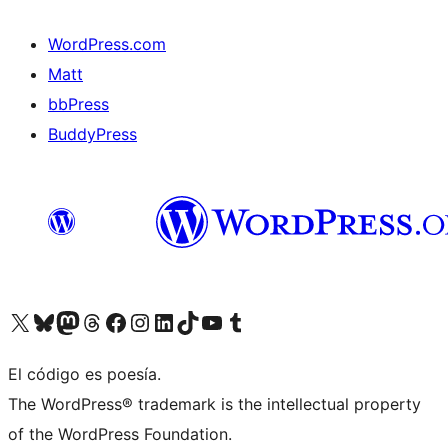
WordPress.com
Matt
bbPress
BuddyPress
Visit our X (formerly Twitter) account
Visit our Bluesky account
Visita nuestra cuenta de Twitter
Visit our Threads account
Visita nuestra página de Facebook
Visite nuestra cuenta de Instagram
Visit our LinkedIn account
Visit our TikTok account
Visit our YouTube channel
Visit our Tumblr account
El código es poesía.
The WordPress® trademark is the intellectual property
of the WordPress Foundation.