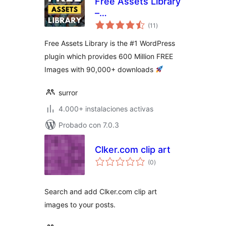
Free Assets Library
–
total
Openverse/Pixabay
(11
)
de
valoraciones
600+ Million
Free Assets Library is the #1 WordPress
Images
plugin which provides 600 Million FREE
Images with 90,000+ downloads
surror
4.000+ instalaciones activas
Probado con 7.0.3
Clker.com clip art
total
(0
)
de
valoraciones
Search and add Clker.com clip art
images to your posts.