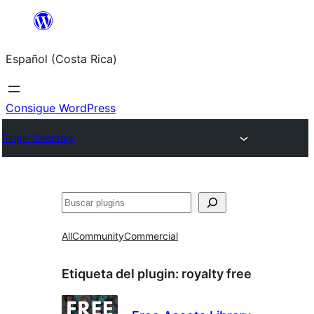
Saltar
al
Español (Costa Rica)
contenido
Consigue WordPress
Plugin Directory
Buscar
All
Community
Commercial
Etiqueta del plugin:
royalty free