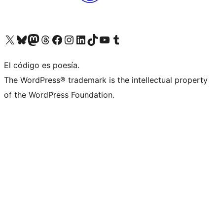
Visit our X (formerly Twitter) account
Visit our Bluesky account
Visita nuestra cuenta de Twitter
Visit our Threads account
Visita nuestra página de Facebook
Visite nuestra cuenta de Instagram
Visit our LinkedIn account
Visit our TikTok account
Visit our YouTube channel
Visit our Tumblr account
El código es poesía.
The WordPress® trademark is the intellectual property
of the WordPress Foundation.