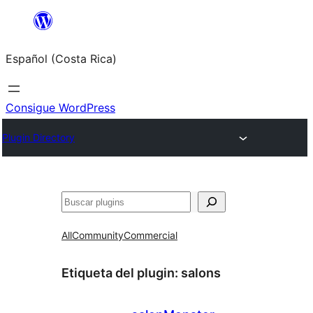
Saltar
al
Español (Costa Rica)
contenido
Consigue WordPress
Plugin Directory
Buscar
All
Community
Commercial
Etiqueta del plugin:
salons