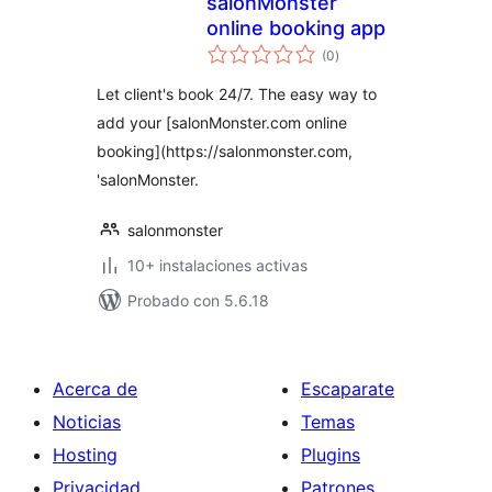
salonMonster
online booking app
total
(0
)
de
valoraciones
Let client's book 24/7. The easy way to
add your [salonMonster.com online
booking](https://salonmonster.com,
'salonMonster.
salonmonster
10+ instalaciones activas
Probado con 5.6.18
Acerca de
Escaparate
Noticias
Temas
Hosting
Plugins
Privacidad
Patrones