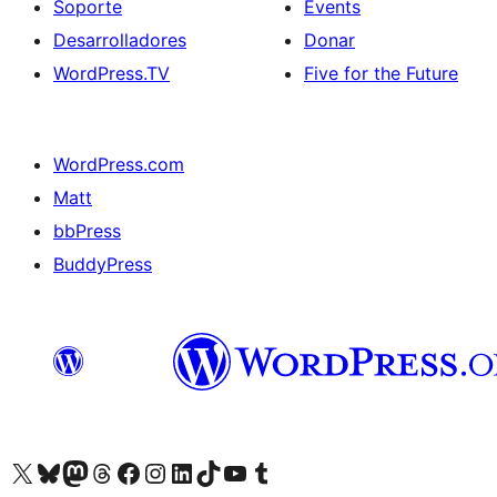
Soporte
Events
Desarrolladores
Donar
WordPress.TV
Five for the Future
WordPress.com
Matt
bbPress
BuddyPress
Visit our X (formerly Twitter) account
Visit our Bluesky account
Visita nuestra cuenta de Twitter
Visit our Threads account
Visita nuestra página de Facebook
Visite nuestra cuenta de Instagram
Visit our LinkedIn account
Visit our TikTok account
Visit our YouTube channel
Visit our Tumblr account