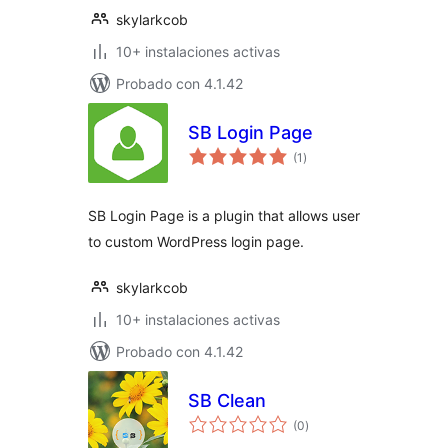
skylarkcob
10+ instalaciones activas
Probado con 4.1.42
SB Login Page
total
(1
)
de
valoraciones
SB Login Page is a plugin that allows user
to custom WordPress login page.
skylarkcob
10+ instalaciones activas
Probado con 4.1.42
SB Clean
total
(0
)
de
valoraciones