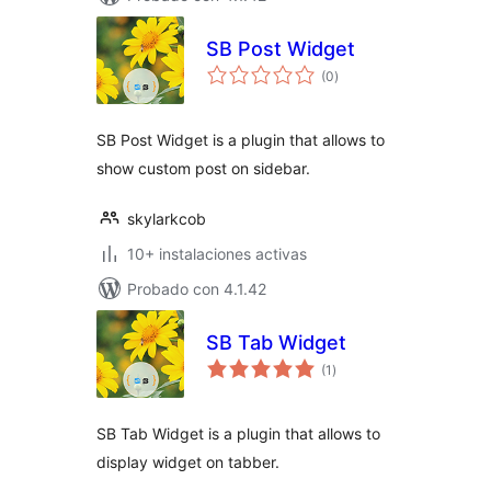
SB Post Widget
total
(0
)
de
valoraciones
SB Post Widget is a plugin that allows to
show custom post on sidebar.
skylarkcob
10+ instalaciones activas
Probado con 4.1.42
SB Tab Widget
total
(1
)
de
valoraciones
SB Tab Widget is a plugin that allows to
display widget on tabber.