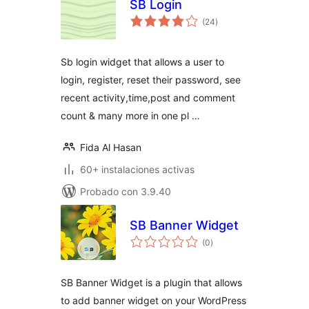
SB Login
total
(24
)
de
valoraciones
Sb login widget that allows a user to
login, register, reset their password, see
recent activity,time,post and comment
count & many more in one pl …
Fida Al Hasan
60+ instalaciones activas
Probado con 3.9.40
SB Banner Widget
total
(0
)
de
valoraciones
SB Banner Widget is a plugin that allows
to add banner widget on your WordPress