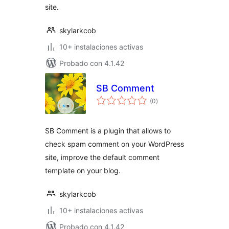
site.
skylarkcob
10+ instalaciones activas
Probado con 4.1.42
SB Comment
total
(0
)
de
valoraciones
SB Comment is a plugin that allows to
check spam comment on your WordPress
site, improve the default comment
template on your blog.
skylarkcob
10+ instalaciones activas
Probado con 4.1.42