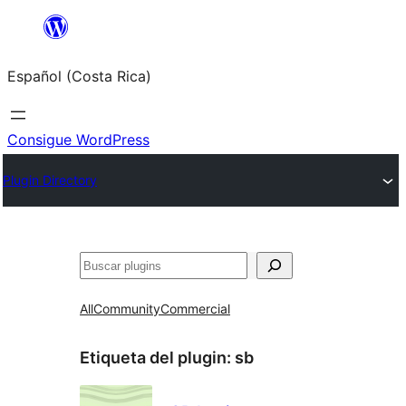
Saltar
al
Español (Costa Rica)
contenido
Consigue WordPress
Plugin Directory
Buscar
All
Community
Commercial
Etiqueta del plugin:
sb