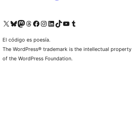
Visit our X (formerly Twitter) account
Visit our Bluesky account
Visita nuestra cuenta de Twitter
Visit our Threads account
Visita nuestra página de Facebook
Visite nuestra cuenta de Instagram
Visit our LinkedIn account
Visit our TikTok account
Visit our YouTube channel
Visit our Tumblr account
El código es poesía.
The WordPress® trademark is the intellectual property
of the WordPress Foundation.