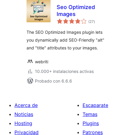
Seo Optimized
Images
total
(27
)
de
valoraciones
The SEO Optimized Images plugin lets
you dynamically add SEO-Friendly "alt"
and "title" attributes to your images.
webriti
10.000+ instalaciones activas
Probado con 6.6.6
Acerca de
Escaparate
Noticias
Temas
Hosting
Plugins
Privacidad
Patrones