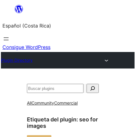
Saltar
al
Español (Costa Rica)
contenido
Consigue WordPress
Plugin Directory
Buscar
All
Community
Commercial
Etiqueta del plugin:
seo for
images