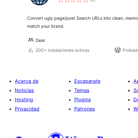
(0
)
de
valoraciones
Convert ugly page/post Search URLs into clean, memora
match your brand.
Dear
200+ instalaciones activas
Probado
Acerca de
Escaparate
A
Noticias
Temas
S
Hosting
Plugins
D
Privacidad
Patrones
W