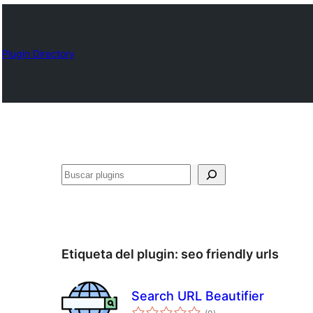
Plugin Directory
Buscar
Etiqueta del plugin:
seo friendly urls
Search URL Beautifier
total