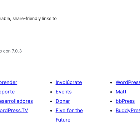
ble, share-friendly links to
 con 7.0.3
prender
Involúcrate
WordPres
oporte
Events
Matt
esarrolladores
Donar
bbPress
ordPress.TV
Five for the
BuddyPre
Future