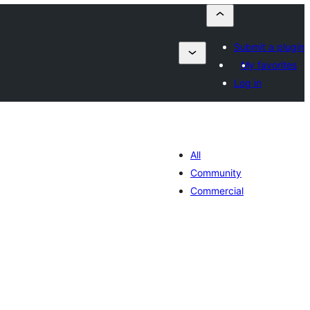
Submit a plugin
My favorites
Log in
All
Community
Commercial