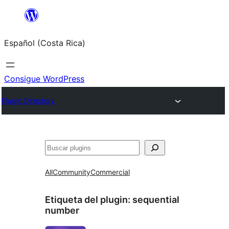
Saltar
al
Español (Costa Rica)
contenido
Consigue WordPress
Plugin Directory
Buscar
All
Community
Commercial
Etiqueta del plugin:
sequential
number