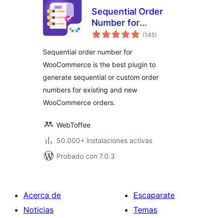
Sequential Order
Number for
total
WooCommerce
(145
)
de
valoraciones
Sequential order number for
WooCommerce is the best plugin to
generate sequential or custom order
numbers for existing and new
WooCommerce orders.
WebToffee
50.000+ instalaciones activas
Probado con 7.0.3
Acerca de
Escaparate
Noticias
Temas