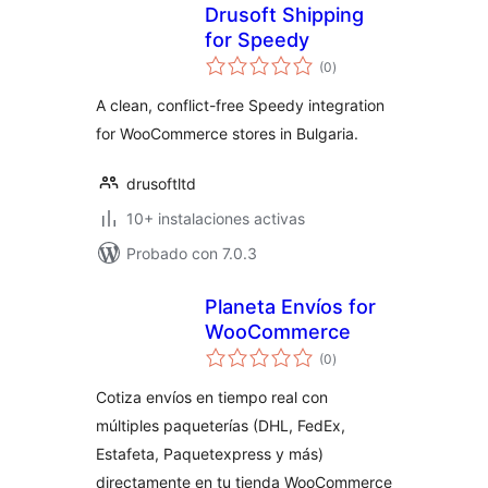
Drusoft Shipping
for Speedy
total
(0
)
de
valoraciones
A clean, conflict-free Speedy integration
for WooCommerce stores in Bulgaria.
drusoftltd
10+ instalaciones activas
Probado con 7.0.3
Planeta Envíos for
WooCommerce
total
(0
)
de
valoraciones
Cotiza envíos en tiempo real con
múltiples paqueterías (DHL, FedEx,
Estafeta, Paquetexpress y más)
directamente en tu tienda WooCommerce