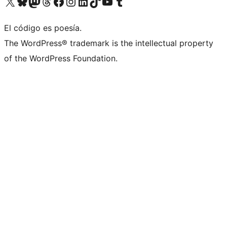
Visit our X (formerly Twitter) account
Visit our Bluesky account
Visita nuestra cuenta de Twitter
Visit our Threads account
Visita nuestra página de Facebook
Visite nuestra cuenta de Instagram
Visit our LinkedIn account
Visit our TikTok account
Visit our YouTube channel
Visit our Tumblr account
El código es poesía.
The WordPress® trademark is the intellectual property
of the WordPress Foundation.