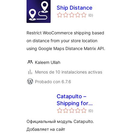
Ship Distance
total
(0
)
de
valoraciones
Restrict WooCommerce shipping based
on distance from your store location
using Google Maps Distance Matrix API.
Kaleem Ullah
Menos de 10 instalaciones activas
Probado con 6.7.6
Catapulto –
Shipping for
total
WooCommerce
(0
)
de
valoraciones
Официальный модуль Catapulto.
Добавляет на сайт