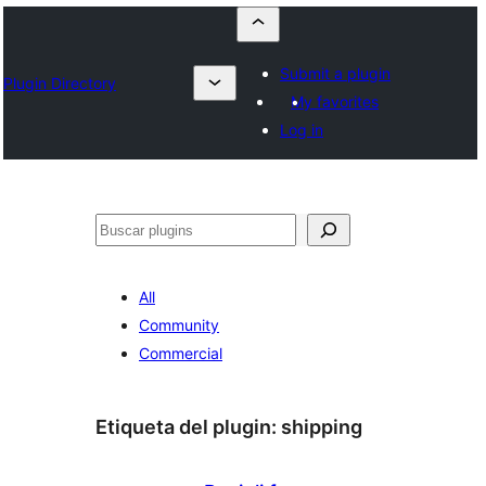
Submit a plugin
Plugin Directory
My favorites
Log in
Buscar
All
Community
Commercial
Etiqueta del plugin:
shipping