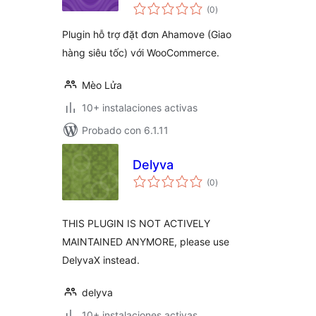
total
(0
)
de
valoraciones
Plugin hỗ trợ đặt đơn Ahamove (Giao
hàng siêu tốc) với WooCommerce.
Mèo Lửa
10+ instalaciones activas
Probado con 6.1.11
Delyva
total
(0
)
de
valoraciones
THIS PLUGIN IS NOT ACTIVELY
MAINTAINED ANYMORE, please use
DelyvaX instead.
delyva
10+ instalaciones activas