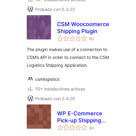
Probado con 5.3.22
CSM Woocoomerce
Shipping Plugin
total
(0
)
de
valoraciones
The plugin makes use of a connection to
CSM’s API in order to connect to the CSM
Logistics Shipping Application.
csmlogistics
10+ instalaciones activas
Probado con 5.4.20
WP E-Commerce
Pick-up Shipping
total
Module
(0
)
de
valoraciones