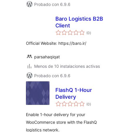
Probado con 6.9.6
Baro Logistics B2B
Client
total
(0
)
de
valoraciones
Official Website: https://baro.ir/
parsahaqiqat
Menos de 10 instalaciones activas
Probado con 6.9.6
FlashQ 1-Hour
Delivery
total
(0
)
de
valoraciones
Enable 1-hour delivery for your
WooCommerce store with the FlashQ
logistics network.