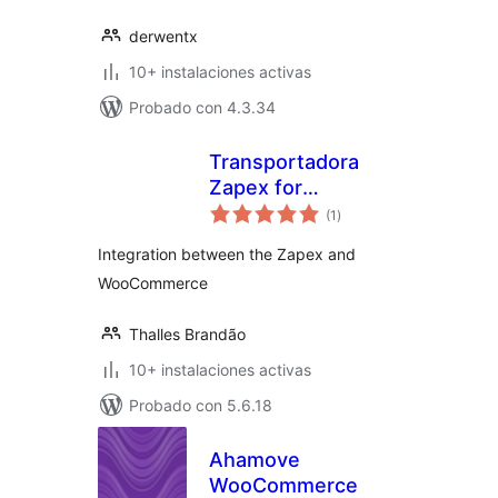
derwentx
10+ instalaciones activas
Probado con 4.3.34
Transportadora
Zapex for
total
WooCommerce
(1
)
de
valoraciones
Integration between the Zapex and
WooCommerce
Thalles Brandão
10+ instalaciones activas
Probado con 5.6.18
Ahamove
WooCommerce