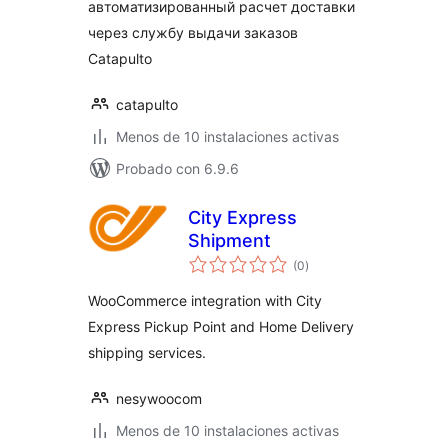
автоматизированный расчет доставки
через службу выдачи заказов
Catapulto
catapulto
Menos de 10 instalaciones activas
Probado con 6.9.6
City Express
Shipment
total
(0
)
de
valoraciones
WooCommerce integration with City
Express Pickup Point and Home Delivery
shipping services.
nesywoocom
Menos de 10 instalaciones activas