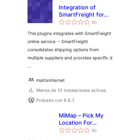
Integration of
SmartFreight for
total
WooCommerce
(0
)
de
valoraciones
This plugins integrates with SmartFreight
online service. – SmartFreight
consolidates shipping options from
multiple suppliers and provides specific d
…
matrixinternet
Menos de 10 instalaciones activas
Probado con 6.8.7
MiMap – Pick My
Location For
total
WooCommerce
(0
)
de
valoraciones