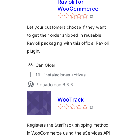
Ravioli for
WooCommerce
total
(0
)
de
valoraciones
Let your customers choose if they want
to get their order shipped in reusable
Ravioli packaging with this official Ravioli
plugin.
Can Olcer
10+ instalaciones activas
Probado con 6.6.6
WooTrack
total
(0
)
de
valoraciones
Registers the StarTrack shipping method
in WooCommerce using the eServices API