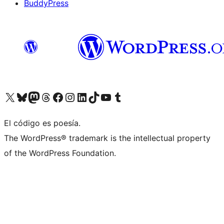
BuddyPress
Visit our X (formerly Twitter) account
Visit our Bluesky account
Visita nuestra cuenta de Twitter
Visit our Threads account
Visita nuestra página de Facebook
Visite nuestra cuenta de Instagram
Visit our LinkedIn account
Visit our TikTok account
Visit our YouTube channel
Visit our Tumblr account
El código es poesía.
The WordPress® trademark is the intellectual property
of the WordPress Foundation.