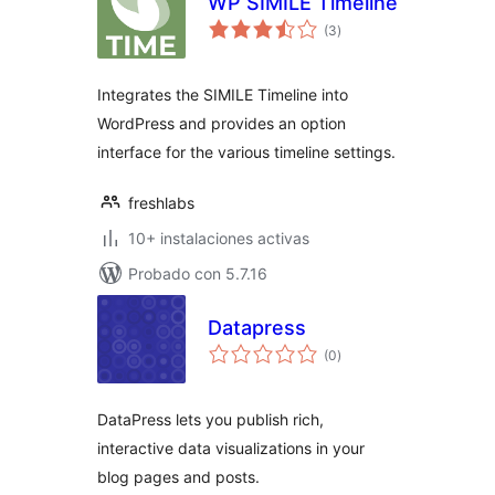
WP SIMILE Timeline
total
(3
)
de
valoraciones
Integrates the SIMILE Timeline into
WordPress and provides an option
interface for the various timeline settings.
freshlabs
10+ instalaciones activas
Probado con 5.7.16
Datapress
total
(0
)
de
valoraciones
DataPress lets you publish rich,
interactive data visualizations in your
blog pages and posts.