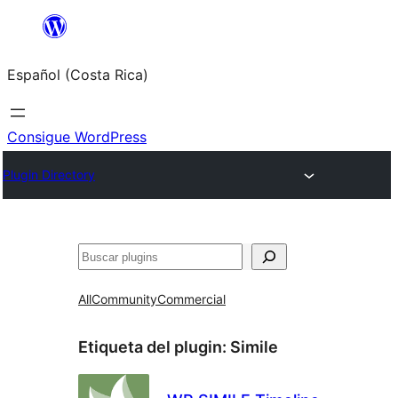
Saltar
al
Español (Costa Rica)
contenido
Consigue WordPress
Plugin Directory
Buscar
All
Community
Commercial
Etiqueta del plugin:
Simile