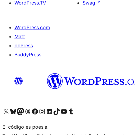
WordPress.TV
Swag
↗
WordPress.com
Matt
bbPress
BuddyPress
Visit our X (formerly Twitter) account
Visit our Bluesky account
Visita nuestra cuenta de Twitter
Visit our Threads account
Visita nuestra página de Facebook
Visite nuestra cuenta de Instagram
Visit our LinkedIn account
Visit our TikTok account
Visit our YouTube channel
Visit our Tumblr account
El código es poesía.