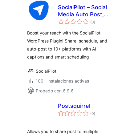
SocialPilot – Social
Media Auto Post,
total
Management &
(0
)
de
valoraciones
Scheduling
Boost your reach with the SocialPilot
WordPress Plugin! Share, schedule, and
auto-post to 10+ platforms with AI
captions and smart scheduling
SocialPilot
100+ instalaciones activas
Probado con 6.9.6
Postsquirrel
total
(0
)
de
valoraciones
Allows you to share post to multiple