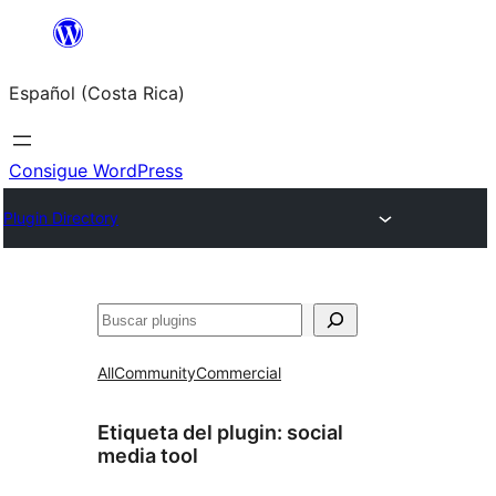
Saltar
al
Español (Costa Rica)
contenido
Consigue WordPress
Plugin Directory
Buscar
All
Community
Commercial
Etiqueta del plugin:
social
media tool