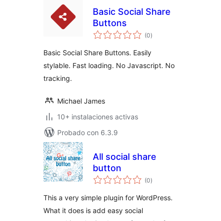
Basic Social Share
Buttons
total
(0
)
de
valoraciones
Basic Social Share Buttons. Easily
stylable. Fast loading. No Javascript. No
tracking.
Michael James
10+ instalaciones activas
Probado con 6.3.9
All social share
button
total
(0
)
de
valoraciones
This a very simple plugin for WordPress.
What it does is add easy social