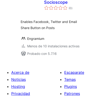
Socioscope
total
(0
)
de
valoraciones
Enables Facebook, Twitter and Email
Share Button on Posts
Engramium
Menos de 10 instalaciones activas
Probado con 5.7.16
Acerca de
Escaparate
Noticias
Temas
Hosting
Plugins
Privacidad
Patrones