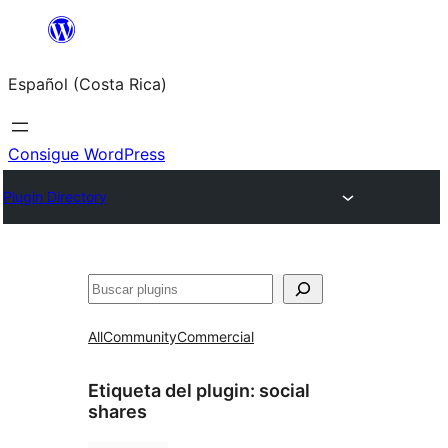
Saltar
al
Español (Costa Rica)
contenido
Consigue WordPress
Plugin Directory
Buscar
All
Community
Commercial
Etiqueta del plugin:
social
shares