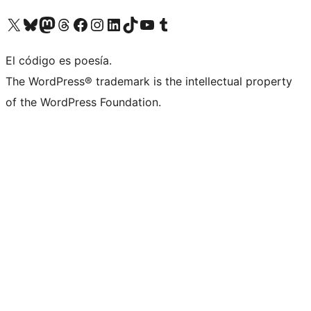
Visit our X (formerly Twitter) account
Visit our Bluesky account
Visita nuestra cuenta de Twitter
Visit our Threads account
Visita nuestra página de Facebook
Visite nuestra cuenta de Instagram
Visit our LinkedIn account
Visit our TikTok account
Visit our YouTube channel
Visit our Tumblr account
El código es poesía.
The WordPress® trademark is the intellectual property
of the WordPress Foundation.