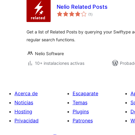
Nelio Related Posts
total
(1
)
de
valoraciones
Get a list of Related Posts by querying your Swiftype 
regular search functions.
Nelio Software
10+ instalaciones activas
Probad
Acerca de
Escaparate
A
Noticias
Temas
S
Hosting
Plugins
D
Privacidad
Patrones
W