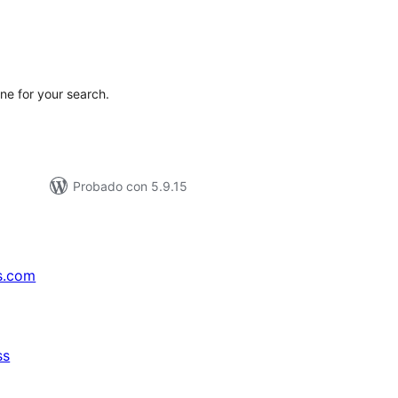
tal
e
loraciones
ne for your search.
Probado con 5.9.15
s.com
ss