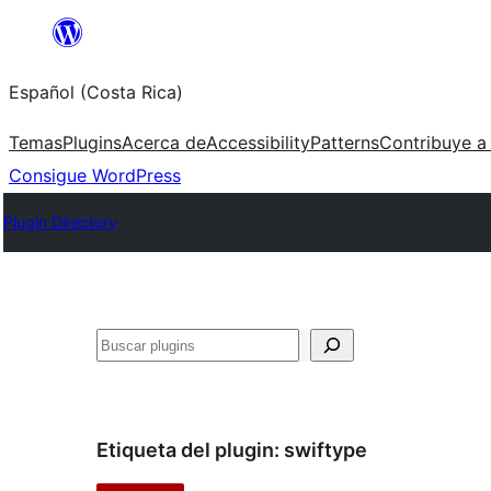
Saltar
al
Español (Costa Rica)
contenido
Temas
Plugins
Acerca de
Accessibility
Patterns
Contribuye a
Consigue WordPress
Plugin Directory
Buscar
Etiqueta del plugin:
swiftype