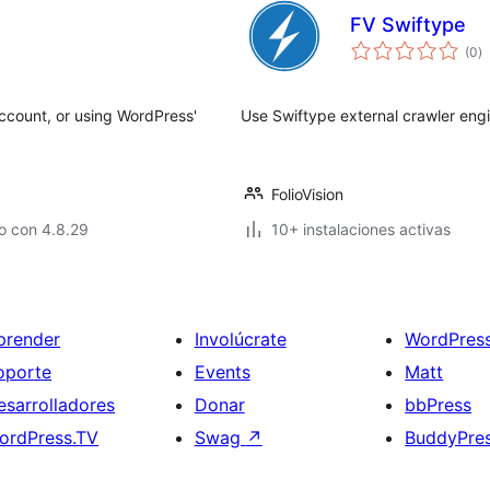
FV Swiftype
to
(0
)
d
va
account, or using WordPress'
Use Swiftype external crawler engi
FolioVision
o con 4.8.29
10+ instalaciones activas
prender
Involúcrate
WordPres
oporte
Events
Matt
esarrolladores
Donar
bbPress
ordPress.TV
Swag
↗
BuddyPre