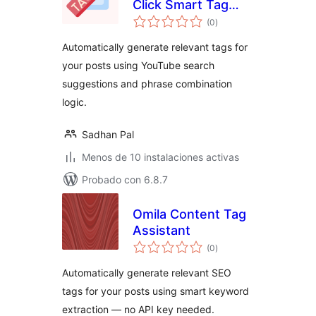
Click Smart Tag
total
Generator
(0
)
de
valoraciones
Automatically generate relevant tags for
your posts using YouTube search
suggestions and phrase combination
logic.
Sadhan Pal
Menos de 10 instalaciones activas
Probado con 6.8.7
Omila Content Tag
Assistant
total
(0
)
de
valoraciones
Automatically generate relevant SEO
tags for your posts using smart keyword
extraction — no API key needed.