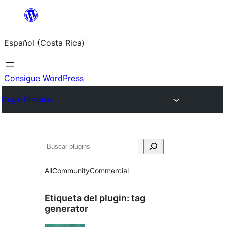
Saltar
al
Español (Costa Rica)
contenido
Consigue WordPress
Plugin Directory
Buscar
All
Community
Commercial
Etiqueta del plugin:
tag
generator