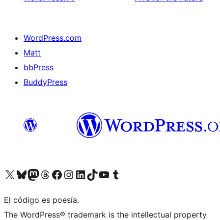
WordPress.com
Matt
bbPress
BuddyPress
Visit our X (formerly Twitter) account
Visit our Bluesky account
Visita nuestra cuenta de Twitter
Visit our Threads account
Visita nuestra página de Facebook
Visite nuestra cuenta de Instagram
Visit our LinkedIn account
Visit our TikTok account
Visit our YouTube channel
Visit our Tumblr account
El código es poesía.
The WordPress® trademark is the intellectual property