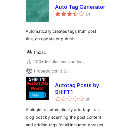
Auto Tag Generator
total
(7
)
de
valoraciones
Automatically creates tags from post
title, on update or publish.
fmzac
100+ instalaciones activas
Probado con 3.6.1
Autotag Posts by
SHIFT1
total
(0
)
de
valoraciones
A plugin to automatically add tags to a
blog post by scanning the post content
and adding tags for all included phrases.