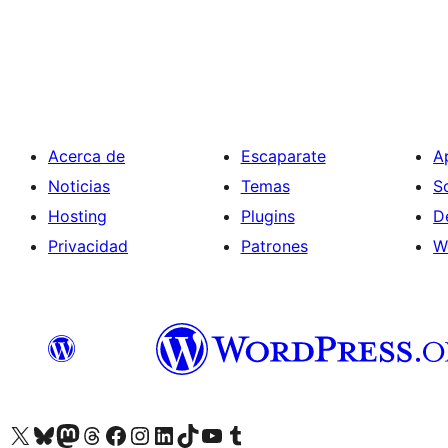
Paginación
de
entradas
Acerca de
Escaparate
A
Noticias
Temas
S
Hosting
Plugins
D
Privacidad
Patrones
W
Visit our X (formerly Twitter) account
Visit our Bluesky account
Visita nuestra cuenta de Twitter
Visit our Threads account
Visita nuestra página de Facebook
Visite nuestra cuenta de Instagram
Visit our LinkedIn account
Visit our TikTok account
Visit our YouTube channel
Visit our Tumblr account