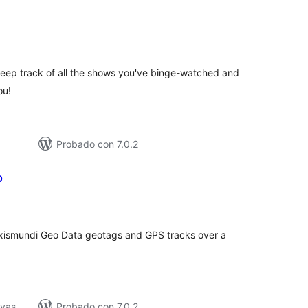
tal
loraciones
keep track of all the shows you've binge-watched and
ou!
Probado con 7.0.2
p
tal
e
loraciones
xismundi Geo Data geotags and GPS tracks over a
ivas
Probado con 7.0.2