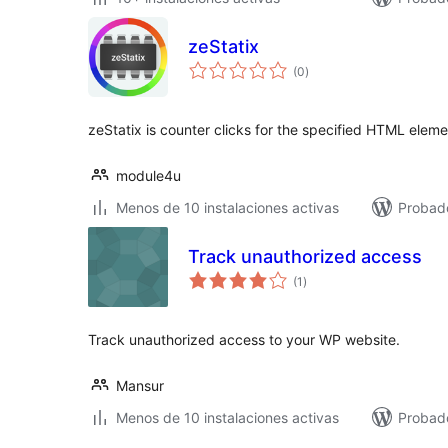
zeStatix
total
(0
)
de
valoraciones
zeStatix ​​is counter clicks for the specified HTML eleme
module4u
Menos de 10 instalaciones activas
Probad
Track unauthorized access
total
(1
)
de
valoraciones
Track unauthorized access to your WP website.
Mansur
Menos de 10 instalaciones activas
Probad