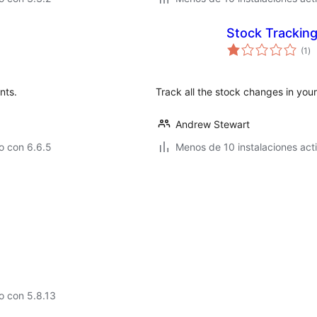
Stock Trackin
to
(1
)
de
va
nts.
Track all the stock changes in yo
Andrew Stewart
o con 6.6.5
Menos de 10 instalaciones act
o con 5.8.13