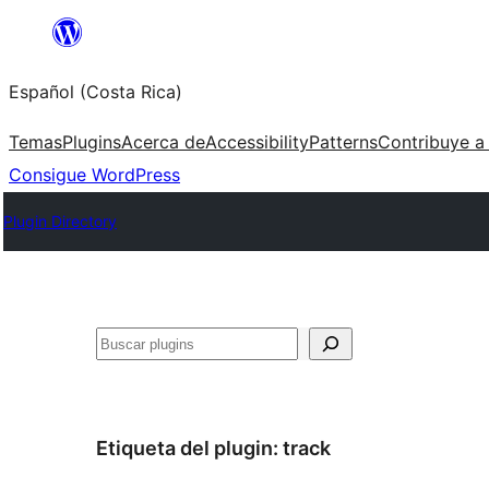
Saltar
al
Español (Costa Rica)
contenido
Temas
Plugins
Acerca de
Accessibility
Patterns
Contribuye a
Consigue WordPress
Plugin Directory
Buscar
Etiqueta del plugin:
track