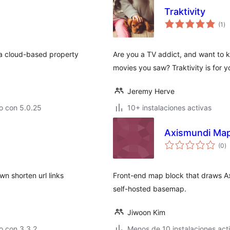
Traktivity
to
(1
)
de
va
 a cloud-based property
Are you a TV addict, and want to 
movies you saw? Traktivity is for y
Jeremy Herve
o con 5.0.25
10+ instalaciones activas
Axismundi Ma
to
(0
)
d
va
wn shorten url links
Front-end map block that draws A
self-hosted basemap.
Jiwoon Kim
o con 3.3.2
Menos de 10 instalaciones act