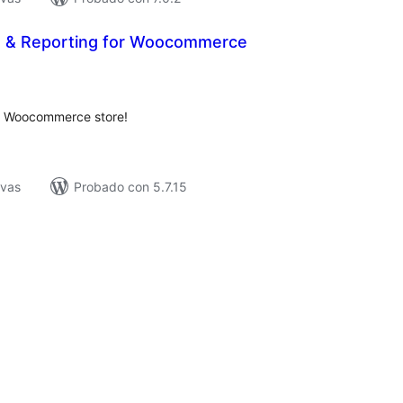
g & Reporting for Woocommerce
tal
loraciones
ur Woocommerce store!
ivas
Probado con 5.7.15