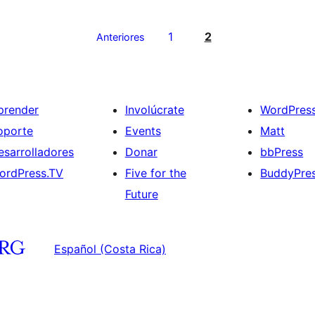
1
2
Anteriores
prender
Involúcrate
WordPres
oporte
Events
Matt
esarrolladores
Donar
bbPress
ordPress.TV
Five for the
BuddyPre
Future
Español (Costa Rica)