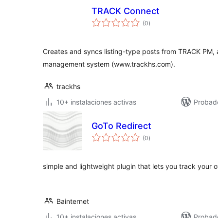
TRACK Connect
total
(0
)
de
valoraciones
Creates and syncs listing-type posts from TRACK PM,
management system (www.trackhs.com).
trackhs
10+ instalaciones activas
Probad
GoTo Redirect
total
(0
)
de
valoraciones
simple and lightweight plugin that lets you track your o
Bainternet
10+ instalaciones activas
Probad