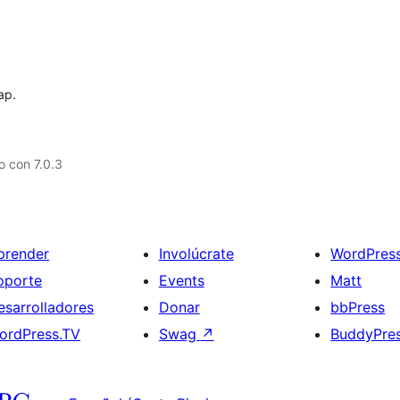
ap.
 con 7.0.3
prender
Involúcrate
WordPres
oporte
Events
Matt
esarrolladores
Donar
bbPress
ordPress.TV
Swag
↗
BuddyPre