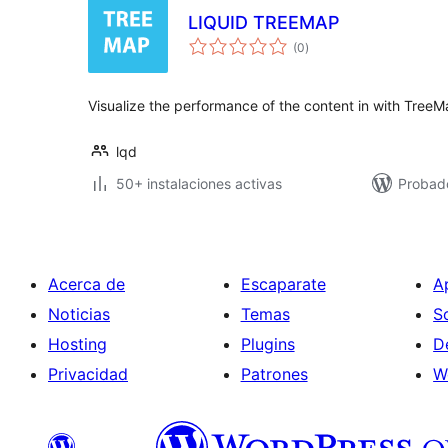
LIQUID TREEMAP
total
(0
)
de
valoraciones
Visualize the performance of the content in with TreeM
lqd
50+ instalaciones activas
Probado
Acerca de
Escaparate
A
Noticias
Temas
S
Hosting
Plugins
D
Privacidad
Patrones
W