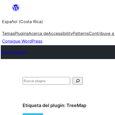
Saltar
al
Español (Costa Rica)
contenido
Temas
Plugins
Acerca de
Accessibility
Patterns
Contribuye a
Consigue WordPress
Plugin Directory
Buscar
Etiqueta del plugin:
TreeMap