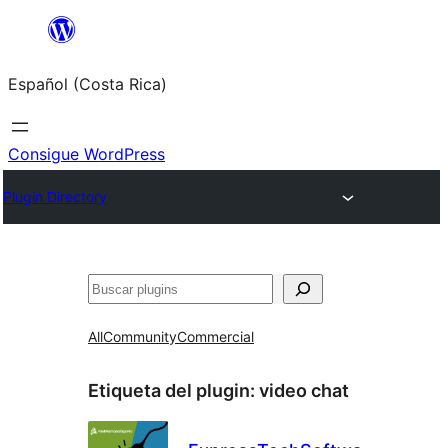
Saltar
al
Español (Costa Rica)
contenido
Consigue WordPress
Plugin Directory
Buscar
All
Community
Commercial
Etiqueta del plugin:
video chat