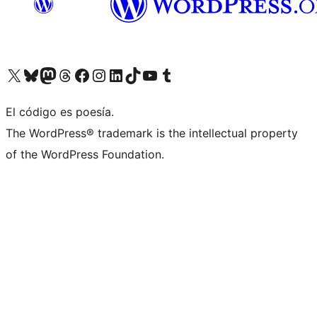
Visit our X (formerly Twitter) account
Visit our Bluesky account
Visita nuestra cuenta de Twitter
Visit our Threads account
Visita nuestra página de Facebook
Visite nuestra cuenta de Instagram
Visit our LinkedIn account
Visit our TikTok account
Visit our YouTube channel
Visit our Tumblr account
El código es poesía.
The WordPress® trademark is the intellectual property
of the WordPress Foundation.