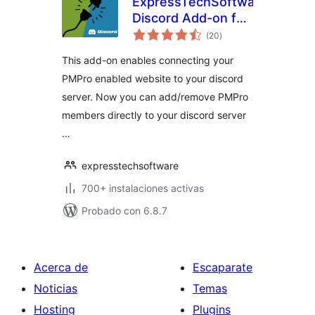
ExpressTechSoftwares
Discord Add-on for
total
Paid Memberships
(20
)
de
valoraciones
Pro
This add-on enables connecting your
PMPro enabled website to your discord
server. Now you can add/remove PMPro
members directly to your discord server
…
expresstechsoftware
700+ instalaciones activas
Probado con 6.8.7
Acerca de
Escaparate
Noticias
Temas
Hosting
Plugins