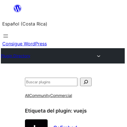
Saltar
al
Español (Costa Rica)
contenido
Consigue WordPress
Plugin Directory
Buscar
All
Community
Commercial
Etiqueta del plugin:
vuejs