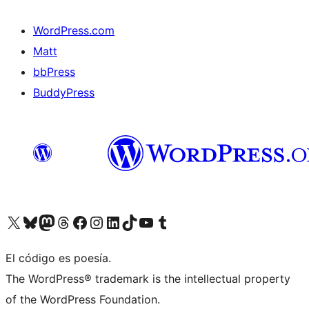
WordPress.com
Matt
bbPress
BuddyPress
Visit our X (formerly Twitter) account
Visit our Bluesky account
Visita nuestra cuenta de Twitter
Visit our Threads account
Visita nuestra página de Facebook
Visite nuestra cuenta de Instagram
Visit our LinkedIn account
Visit our TikTok account
Visit our YouTube channel
Visit our Tumblr account
El código es poesía.
The WordPress® trademark is the intellectual property
of the WordPress Foundation.