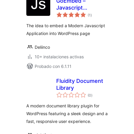
GoEmbed –
Javascript
total
Application
(1
)
de
valoraciones
Embedded
The idea to embed a Modern Javascript
Application into WordPress page
Deliinco
10+ instalaciones activas
Probado con 6.1.11
Fluidity Document
Library
total
(0
)
de
valoraciones
A modern document library plugin for
WordPress featuring a sleek design and a
fast, responsive user experience.