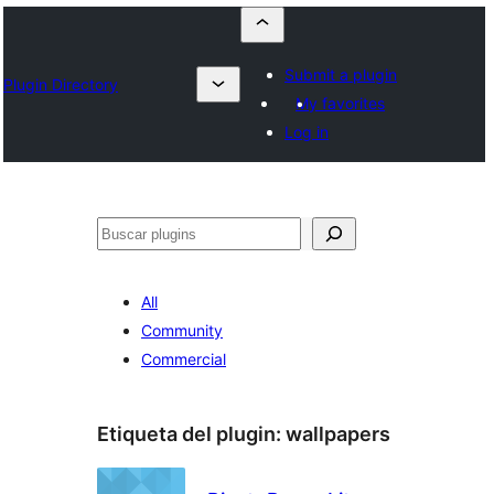
Submit a plugin
Plugin Directory
My favorites
Log in
Buscar
All
Community
Commercial
Etiqueta del plugin:
wallpapers