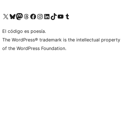
Visit our X (formerly Twitter) account
Visit our Bluesky account
Visita nuestra cuenta de Twitter
Visit our Threads account
Visita nuestra página de Facebook
Visite nuestra cuenta de Instagram
Visit our LinkedIn account
Visit our TikTok account
Visit our YouTube channel
Visit our Tumblr account
El código es poesía.
The WordPress® trademark is the intellectual property
of the WordPress Foundation.