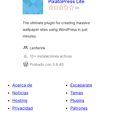
PixatoPress Lite
total
(0
)
de
valoraciones
The ultimate plugin for creating massive
wallpaper sites using WordPress in just
minutes.
Lenferink
10+ instalaciones activas
Probado con 3.9.40
Acerca de
Escaparate
Noticias
Temas
Hosting
Plugins
Privacidad
Patrones