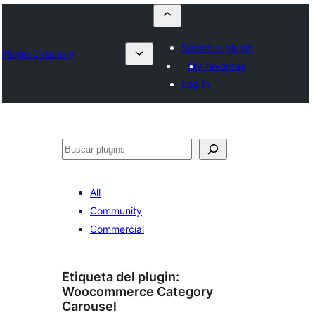
Submit a plugin
Plugin Directory
My favorites
Log in
Buscar
All
Community
Commercial
Etiqueta del plugin:
Woocommerce Category
Carousel