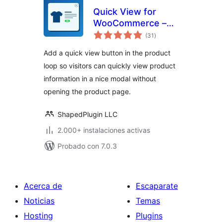
Quick View for
WooCommerce –
total
Reno QuickView
(31
)
de
valoraciones
Add a quick view button in the product
loop so visitors can quickly view product
information in a nice modal without
opening the product page.
ShapedPlugin LLC
2.000+ instalaciones activas
Probado con 7.0.3
Acerca de
Escaparate
Noticias
Temas
Hosting
Plugins