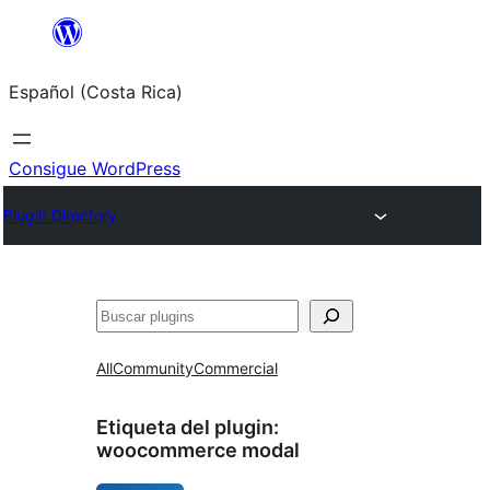
Saltar
al
Español (Costa Rica)
contenido
Consigue WordPress
Plugin Directory
Buscar
All
Community
Commercial
Etiqueta del plugin:
woocommerce modal