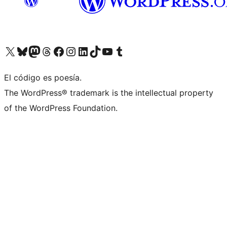
Visit our X (formerly Twitter) account
Visit our Bluesky account
Visita nuestra cuenta de Twitter
Visit our Threads account
Visita nuestra página de Facebook
Visite nuestra cuenta de Instagram
Visit our LinkedIn account
Visit our TikTok account
Visit our YouTube channel
Visit our Tumblr account
El código es poesía.
The WordPress® trademark is the intellectual property
of the WordPress Foundation.