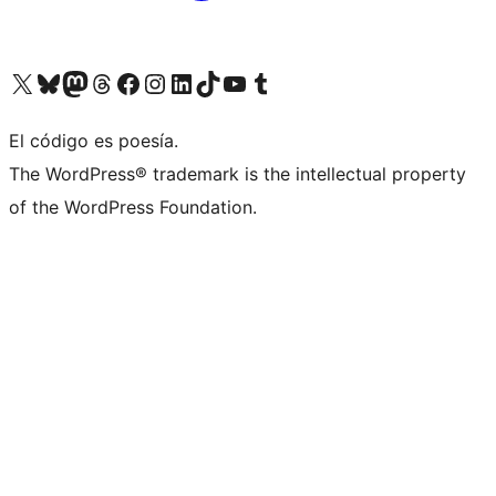
Visit our X (formerly Twitter) account
Visit our Bluesky account
Visita nuestra cuenta de Twitter
Visit our Threads account
Visita nuestra página de Facebook
Visite nuestra cuenta de Instagram
Visit our LinkedIn account
Visit our TikTok account
Visit our YouTube channel
Visit our Tumblr account
El código es poesía.
The WordPress® trademark is the intellectual property
of the WordPress Foundation.