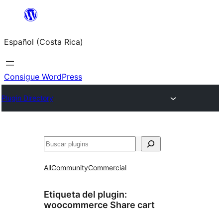
Saltar
al
Español (Costa Rica)
contenido
Consigue WordPress
Plugin Directory
Buscar
All
Community
Commercial
Etiqueta del plugin:
woocommerce Share cart