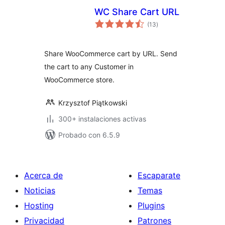
WC Share Cart URL
total
(13
)
de
valoraciones
Share WooCommerce cart by URL. Send
the cart to any Customer in
WooCommerce store.
Krzysztof Piątkowski
300+ instalaciones activas
Probado con 6.5.9
Acerca de
Escaparate
Noticias
Temas
Hosting
Plugins
Privacidad
Patrones