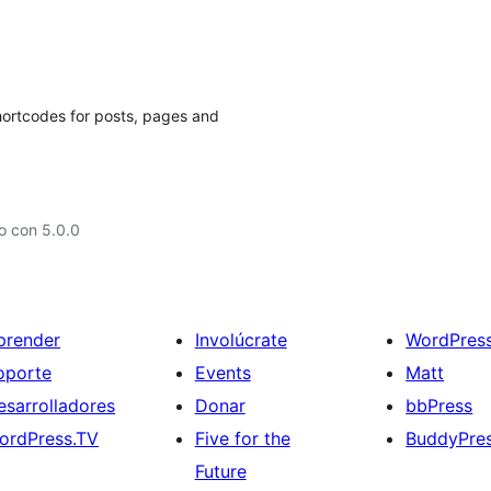
ortcodes for posts, pages and
o con 5.0.0
prender
Involúcrate
WordPres
oporte
Events
Matt
esarrolladores
Donar
bbPress
ordPress.TV
Five for the
BuddyPre
Future