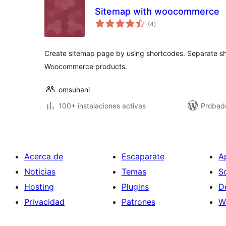
Sitemap with woocommerce
total
(4
)
de
valoraciones
Create sitemap page by using shortcodes. Separate sh
Woocommerce products.
omsuhani
100+ instalaciones activas
Probad
Acerca de
Escaparate
A
Noticias
Temas
S
Hosting
Plugins
D
Privacidad
Patrones
W