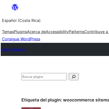
Saltar
al
Español (Costa Rica)
contenido
Temas
Plugins
Acerca de
Accessibility
Patterns
Contribuye a
Consigue WordPress
Plugin Directory
Buscar
Etiqueta del plugin:
woocommerce sitem