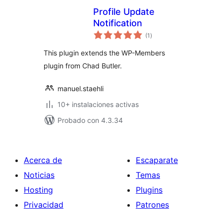
Profile Update
Notification
total
(1
)
de
valoraciones
This plugin extends the WP-Members
plugin from Chad Butler.
manuel.staehli
10+ instalaciones activas
Probado con 4.3.34
Acerca de
Escaparate
Noticias
Temas
Hosting
Plugins
Privacidad
Patrones