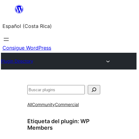
Saltar
al
Español (Costa Rica)
contenido
Consigue WordPress
Plugin Directory
Buscar
All
Community
Commercial
Etiqueta del plugin:
WP
Members