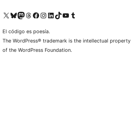
Visit our X (formerly Twitter) account
Visit our Bluesky account
Visita nuestra cuenta de Twitter
Visit our Threads account
Visita nuestra página de Facebook
Visite nuestra cuenta de Instagram
Visit our LinkedIn account
Visit our TikTok account
Visit our YouTube channel
Visit our Tumblr account
El código es poesía.
The WordPress® trademark is the intellectual property
of the WordPress Foundation.