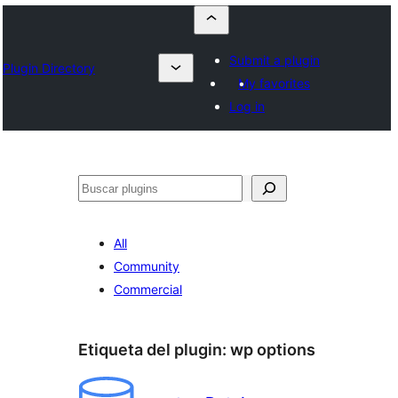
Submit a plugin
Plugin Directory
My favorites
Log in
Buscar
All
Community
Commercial
Etiqueta del plugin:
wp options