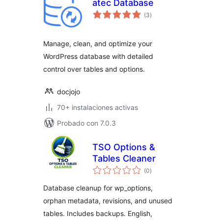
atec Database
total
(3
)
de
valoraciones
Manage, clean, and optimize your
WordPress database with detailed
control over tables and options.
docjojo
70+ instalaciones activas
Probado con 7.0.3
TSO Options &
Tables Cleaner
total
(0
)
de
valoraciones
Database cleanup for wp_options,
orphan metadata, revisions, and unused
tables. Includes backups. English,