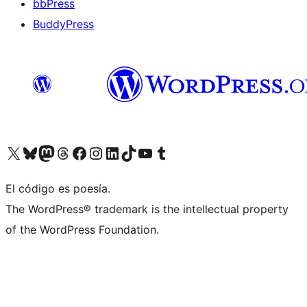
bbPress
BuddyPress
Visit our X (formerly Twitter) account
Visit our Bluesky account
Visita nuestra cuenta de Twitter
Visit our Threads account
Visita nuestra página de Facebook
Visite nuestra cuenta de Instagram
Visit our LinkedIn account
Visit our TikTok account
Visit our YouTube channel
Visit our Tumblr account
El código es poesía.
The WordPress® trademark is the intellectual property
of the WordPress Foundation.