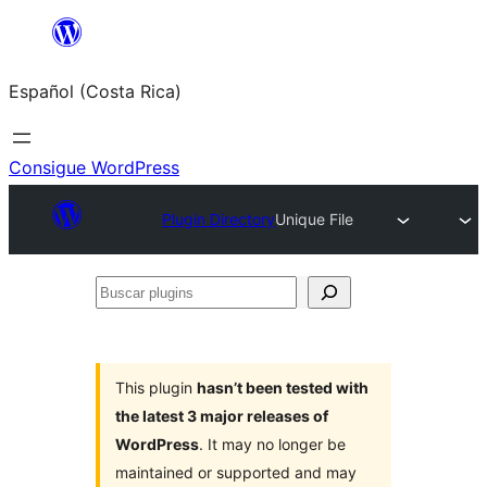
Saltar
al
Español (Costa Rica)
contenido
Consigue WordPress
Plugin Directory
Unique File
Buscar
plugins
This plugin
hasn’t been tested with
the latest 3 major releases of
WordPress
. It may no longer be
maintained or supported and may