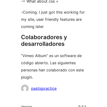
-= What about css =
-Coming. I just got this working for
my site, user friendly features are
coming later
Colaboradores y
desarrolladores
“Vimeo Album” es un software de
código abierto. Las siguientes
personas han colaborado con este
plugin.
Colaboradores
pastispractice
Meta
Version
0.2.1