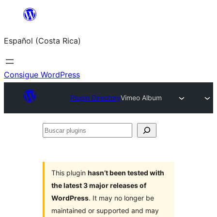
Saltar
al
Español (Costa Rica)
contenido
Consigue WordPress
Plugin Directory
Vimeo Album
Buscar
plugins
This plugin
hasn’t been tested with
the latest 3 major releases of
WordPress
. It may no longer be
maintained or supported and may