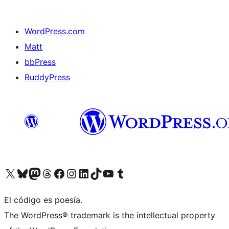
WordPress.com
Matt
bbPress
BuddyPress
Visit our X (formerly Twitter) account
Visit our Bluesky account
Visita nuestra cuenta de Twitter
Visit our Threads account
Visita nuestra página de Facebook
Visite nuestra cuenta de Instagram
Visit our LinkedIn account
Visit our TikTok account
Visit our YouTube channel
Visit our Tumblr account
El código es poesía.
The WordPress® trademark is the intellectual property