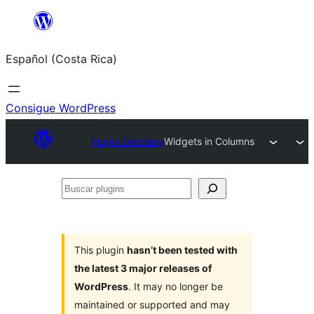
Saltar
al
Español (Costa Rica)
contenido
Consigue WordPress
Plugin Directory
Widgets in Columns
Buscar
plugins
This plugin
hasn’t been tested with
the latest 3 major releases of
WordPress
. It may no longer be
maintained or supported and may