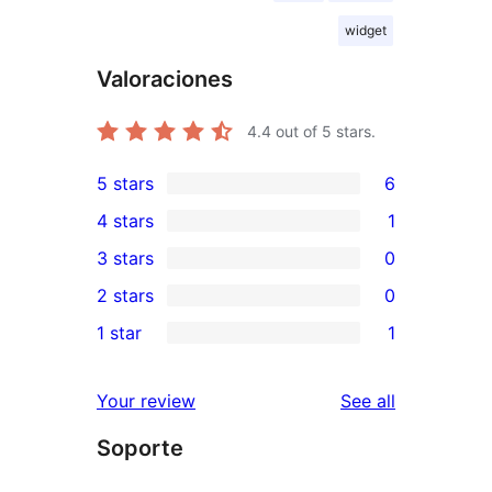
widget
Valoraciones
4.4
out of 5 stars.
5 stars
6
6
4 stars
1
5-
1
3 stars
0
star
4-
0
2 stars
0
reviews
star
3-
0
1 star
1
review
star
2-
1
reviews
star
1-
reviews
Your review
See all
reviews
star
Soporte
review