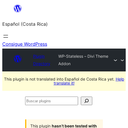
Saltar
al
Español (Costa Rica)
contenido
Consigue WordPress
Plugin
WP-Stateless – Divi Theme
Directory
Addon
This plugin is not translated into Español de Costa Rica yet.
Help
translate it!
Buscar
plugins
This plugin
hasn’t been tested with