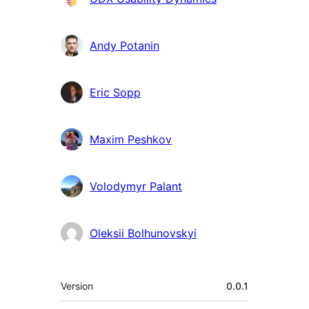
Andy Potanin
Eric Sopp
Maxim Peshkov
Volodymyr Palant
Oleksii Bolhunovskyi
Meta
Version
0.0.1