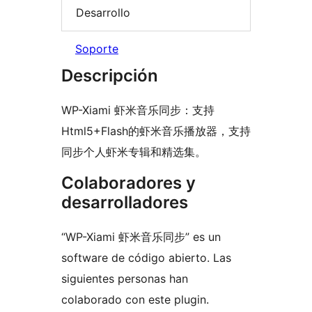
Desarrollo
Soporte
Descripción
WP-Xiami 虾米音乐同步：支持
Html5+Flash的虾米音乐播放器，支持
同步个人虾米专辑和精选集。
Colaboradores y
desarrolladores
“WP-Xiami 虾米音乐同步” es un
software de código abierto. Las
siguientes personas han
colaborado con este plugin.