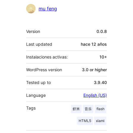
Colaboradores
mu feng
Meta
Version
0.0.8
Last updated
hace
12 años
Instalaciones activas:
10+
WordPress version
3.0 or higher
Tested up to
3.9.40
Language
English (US)
Tags
虾米
音乐
flash
HTML5
xiami