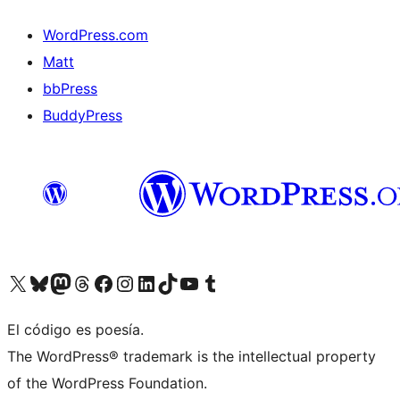
WordPress.com
Matt
bbPress
BuddyPress
Visit our X (formerly Twitter) account
Visit our Bluesky account
Visita nuestra cuenta de Twitter
Visit our Threads account
Visita nuestra página de Facebook
Visite nuestra cuenta de Instagram
Visit our LinkedIn account
Visit our TikTok account
Visit our YouTube channel
Visit our Tumblr account
El código es poesía.
The WordPress® trademark is the intellectual property
of the WordPress Foundation.