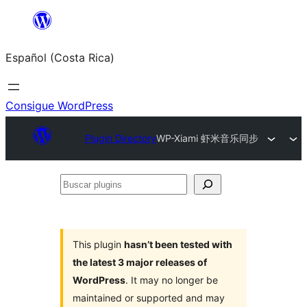
Saltar
al
Español (Costa Rica)
contenido
Consigue WordPress
Plugin Directory
WP-Xiami 虾米音乐同步
Buscar
plugins
This plugin
hasn’t been tested with
the latest 3 major releases of
WordPress
. It may no longer be
maintained or supported and may