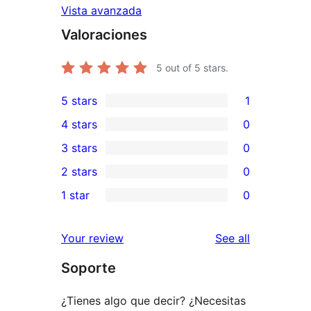
Vista avanzada
Valoraciones
5
out of 5 stars.
5 stars
1
1
4 stars
0
5-
0
3 stars
0
star
4-
0
2 stars
0
review
star
3-
0
1 star
0
reviews
star
2-
0
reviews
star
1-
reviews
Your review
See all
reviews
star
Soporte
reviews
¿Tienes algo que decir? ¿Necesitas