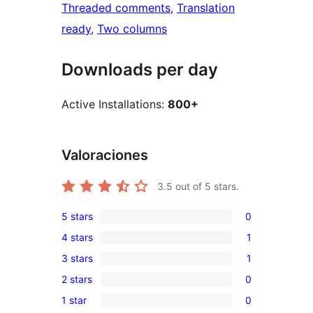
Threaded comments
, 
Translation
ready
, 
Two columns
Downloads per day
Active Installations:
800+
Valoraciones
3.5
out of 5 stars.
5 stars
0
0
4 stars
1
5-
1
3 stars
1
star
4-
1
reviews
2 stars
0
star
3-
0
review
1 star
0
star
2-
0