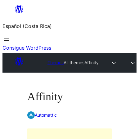
Saltar
al
Español (Costa Rica)
contenido
Consigue WordPress
Themes
All themes
Affinity
Affinity
Automattic