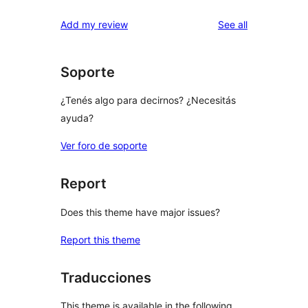
review
star
1-
reviews
Add my review
See all
reviews
star
reviews
Soporte
¿Tenés algo para decirnos? ¿Necesitás
ayuda?
Ver foro de soporte
Report
Does this theme have major issues?
Report this theme
Traducciones
This theme is available in the following