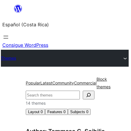
Saltar
al
Español (Costa Rica)
contenido
Consigue WordPress
Themes
Block
Popular
Latest
Community
Commercial
themes
Buscar
14 themes
Layout
0
Features
0
Subjects
0