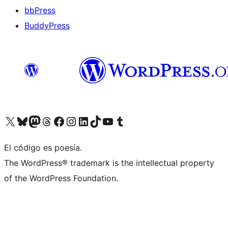
bbPress
BuddyPress
Visit our X (formerly Twitter) account
Visit our Bluesky account
Visita nuestra cuenta de Twitter
Visit our Threads account
Visita nuestra página de Facebook
Visite nuestra cuenta de Instagram
Visit our LinkedIn account
Visit our TikTok account
Visit our YouTube channel
Visit our Tumblr account
El código es poesía.
The WordPress® trademark is the intellectual property
of the WordPress Foundation.