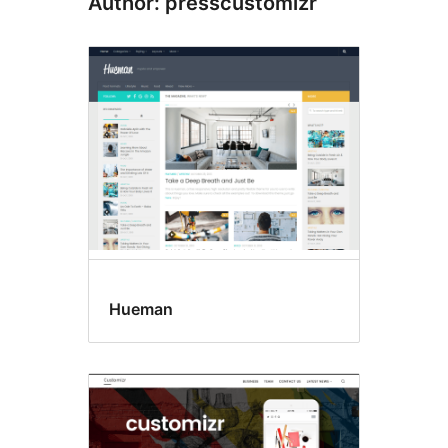
Author: presscustomizr
Hueman