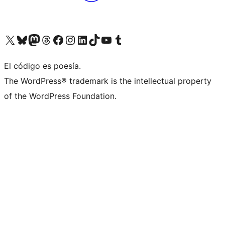
Visit our X (formerly Twitter) account
Visit our Bluesky account
Visita nuestra cuenta de Twitter
Visit our Threads account
Visita nuestra página de Facebook
Visite nuestra cuenta de Instagram
Visit our LinkedIn account
Visit our TikTok account
Visit our YouTube channel
Visit our Tumblr account
El código es poesía.
The WordPress® trademark is the intellectual property
of the WordPress Foundation.