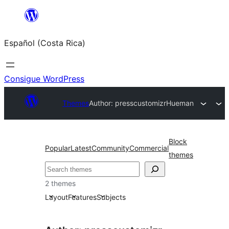
Saltar
al
Español (Costa Rica)
contenido
Consigue WordPress
Themes
Author: presscustomizr
Hueman
Block
Popular
Latest
Community
Commercial
themes
Buscar
2 themes
Layout
Features
Subjects