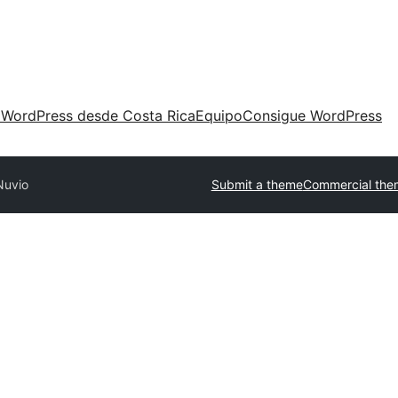
 WordPress desde Costa Rica
Equipo
Consigue WordPress
Nuvio
Submit a theme
Commercial the