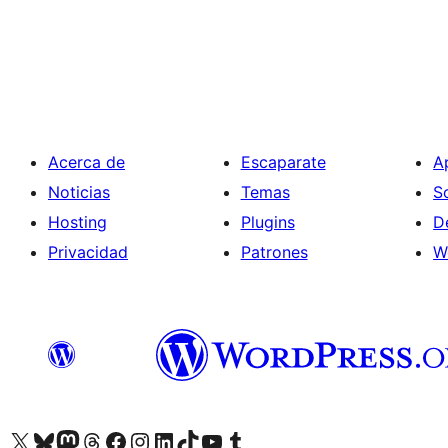
Acerca de
Escaparate
A
Noticias
Temas
S
Hosting
Plugins
D
Privacidad
Patrones
W
Visit our X (formerly Twitter) account
Visit our Bluesky account
Visita nuestra cuenta de Twitter
Visit our Threads account
Visita nuestra página de Facebook
Visite nuestra cuenta de Instagram
Visit our LinkedIn account
Visit our TikTok account
Visit our YouTube channel
Visit our Tumblr account