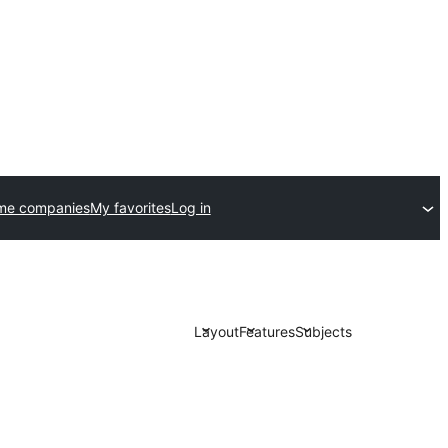
me companies
My favorites
Log in
Layout
Features
Subjects