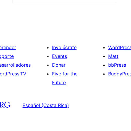
prender
Involúcrate
WordPres
oporte
Events
Matt
esarrolladores
Donar
bbPress
ordPress.TV
Five for the
BuddyPre
Future
Español (Costa Rica)