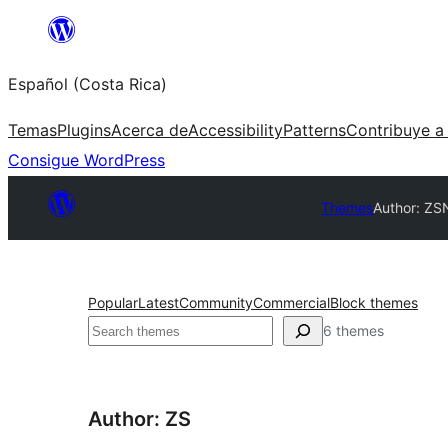
Saltar
al
Español (Costa Rica)
contenido
Temas
Plugins
Acerca de
Accessibility
Patterns
Contribuye a
Consigue WordPress
Themes
Author: ZS
Popular
Latest
Community
Commercial
Block themes
Buscar
6 themes
Author: ZS