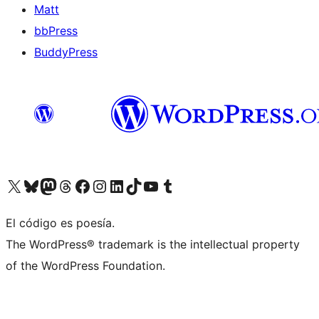
Matt
bbPress
BuddyPress
Visit our X (formerly Twitter) account
Visit our Bluesky account
Visita nuestra cuenta de Twitter
Visit our Threads account
Visita nuestra página de Facebook
Visite nuestra cuenta de Instagram
Visit our LinkedIn account
Visit our TikTok account
Visit our YouTube channel
Visit our Tumblr account
El código es poesía.
The WordPress® trademark is the intellectual property
of the WordPress Foundation.