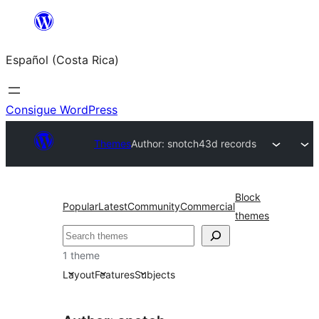
Saltar
al
Español (Costa Rica)
contenido
Consigue WordPress
Themes
Author: snotch
43d records
Block
Popular
Latest
Community
Commercial
themes
Buscar
1 theme
Layout
Features
Subjects