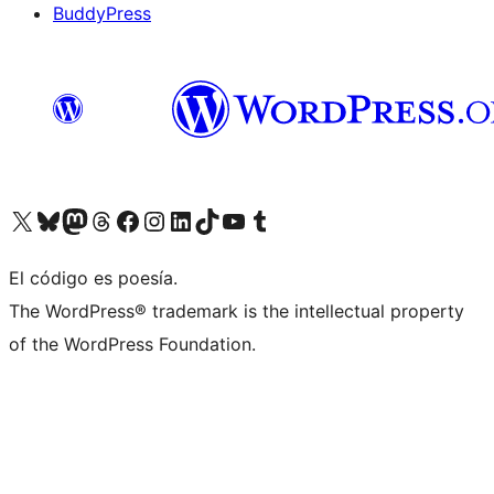
BuddyPress
Visit our X (formerly Twitter) account
Visit our Bluesky account
Visita nuestra cuenta de Twitter
Visit our Threads account
Visita nuestra página de Facebook
Visite nuestra cuenta de Instagram
Visit our LinkedIn account
Visit our TikTok account
Visit our YouTube channel
Visit our Tumblr account
El código es poesía.
The WordPress® trademark is the intellectual property
of the WordPress Foundation.