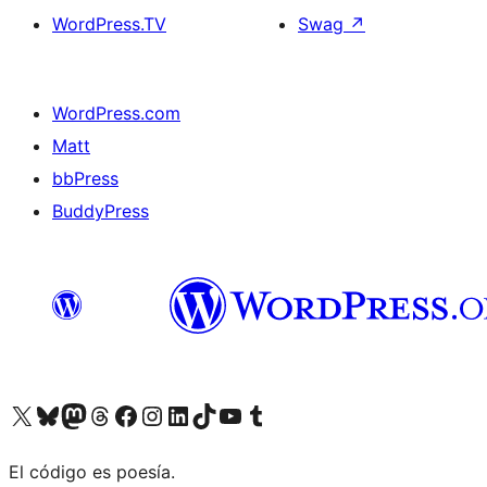
WordPress.TV
Swag
↗
WordPress.com
Matt
bbPress
BuddyPress
Visit our X (formerly Twitter) account
Visit our Bluesky account
Visita nuestra cuenta de Twitter
Visit our Threads account
Visita nuestra página de Facebook
Visite nuestra cuenta de Instagram
Visit our LinkedIn account
Visit our TikTok account
Visit our YouTube channel
Visit our Tumblr account
El código es poesía.