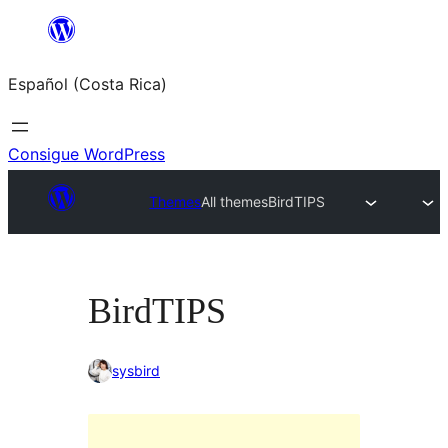
Saltar
al
Español (Costa Rica)
contenido
Consigue WordPress
Themes
All themes
BirdTIPS
BirdTIPS
sysbird