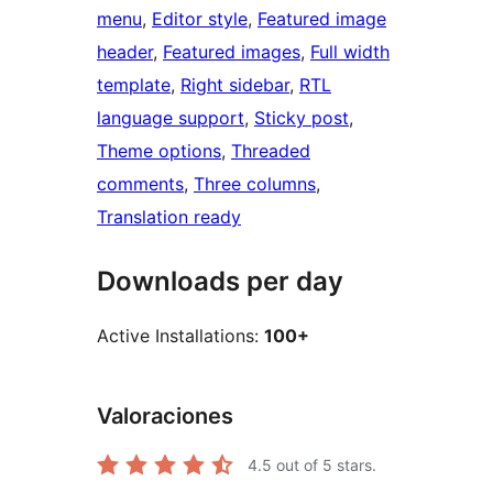
menu
, 
Editor style
, 
Featured image
header
, 
Featured images
, 
Full width
template
, 
Right sidebar
, 
RTL
language support
, 
Sticky post
, 
Theme options
, 
Threaded
comments
, 
Three columns
, 
Translation ready
Downloads per day
Active Installations:
100+
Valoraciones
4.5
out of 5 stars.