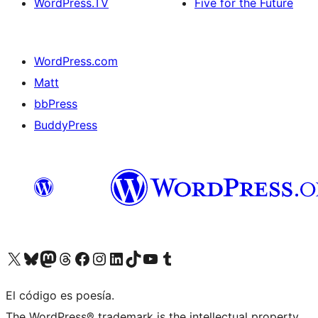
WordPress.TV
Five for the Future
WordPress.com
Matt
bbPress
BuddyPress
Visit our X (formerly Twitter) account
Visit our Bluesky account
Visita nuestra cuenta de Twitter
Visit our Threads account
Visita nuestra página de Facebook
Visite nuestra cuenta de Instagram
Visit our LinkedIn account
Visit our TikTok account
Visit our YouTube channel
Visit our Tumblr account
El código es poesía.
The WordPress® trademark is the intellectual property