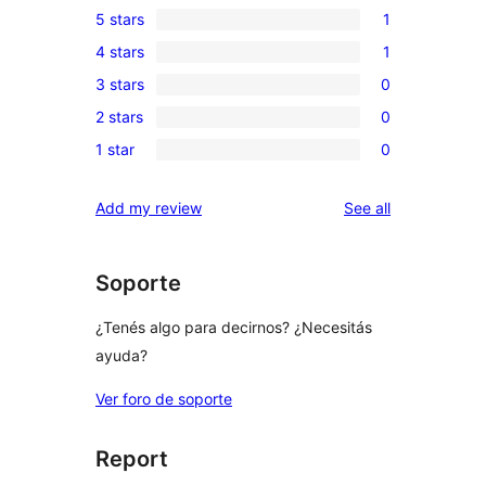
5 stars
1
1
4 stars
1
5-
1
3 stars
0
star
4-
0
review
2 stars
0
star
3-
0
review
1 star
0
star
2-
0
reviews
star
1-
reviews
Add my review
See all
reviews
star
reviews
Soporte
¿Tenés algo para decirnos? ¿Necesitás
ayuda?
Ver foro de soporte
Report